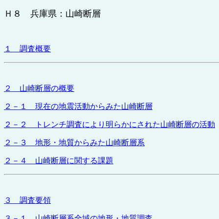
Ｈ８ 兵庫県：山崎断層
１ 調査概要
２ 山崎断層の概要
２－１ 現在の地震活動からみた山崎断層
２－２ トレンチ調査により明らかにされた山崎断層の活動
２－３ 地形・地質からみた山崎断層系
２－４ 山崎断層に関する課題
３ 調査要領
３－１ 山崎断層系全域の地形・地質調査