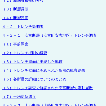
（２）新期堆積物の分布
（３）断層露頭
（４）断層評価
４－２ トレンチ等調査
４－２－１ 安富断層（安富町安志地区）トレンチ調査
（１）事前調査
（２）トレンチ掘削の概要
（３）トレンチ壁面に出現した地質
（４）トレンチ壁面に認められた断層の観察結果
（５）各断層の詳細についてのまとめ
（６）トレンチ調査で確認された安富断層の活動履歴
（７）平均変位速度
４－２－２ 土万断層（山崎町青木地区）トレンチ調査