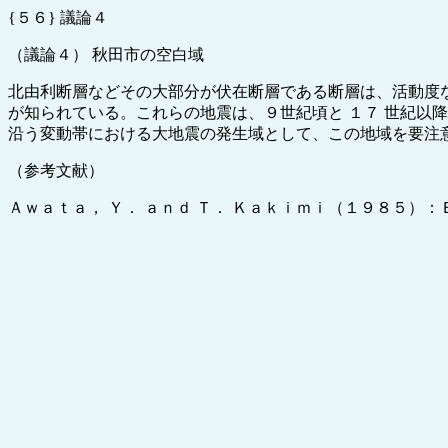
{５６} 議論４
（議論４） 秋田市の空白域
北由利断層などその大部分が伏在断層である断層は、活動度な
が知られている。これらの地震は、９世紀頃と １７ 世紀以
沿う変動帯における大地震の発生域として、この地域を要注意
（参考文献）
Ａｗａｔａ， Ｙ． ａｎｄ Ｔ． Ｋａｋｉｍｉ（１９８５）