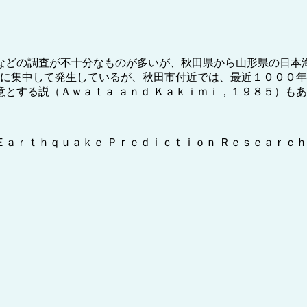
どの調査が不十分なものが多いが、秋田県から山形県の日本海
降に集中して発生しているが、秋田市付近では、最近１０００
とする説（Ａｗａｔａ ａｎｄ Ｋａｋｉｍｉ，１９８５）も
：Ｅａｒｔｈｑｕａｋｅ Ｐｒｅｄｉｃｔｉｏｎ Ｒｅｓｅａｒｃ